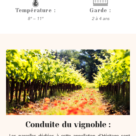
Température :
Garde :
8° – 11°
2 à 4 ans
Conduite du vignoble :